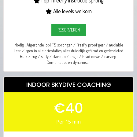
1 op 1 freefly instructie sprong
Alle levels welkom
RESERVEREN
Nodig : Afgeronde 1op1 FS sprongen / Freefly proof gear / audiable
Leer vliegen in alle orientaties, alles duidelijk gefilmd en gedebriefed
Buik / rug / sitfly / standup / angle / head down / carving
Combinaties en dynamisch
INDOOR SKYDIVE COACHING
€40
Per 15 min