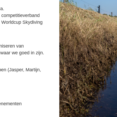
ra
.
In het begin voornamelijk als cameraman in competitieverband 
e Worldcup 
Skydiving
niseren van 
 waar we goed in zijn.
n (Jasper, Martijn, 
venementen 