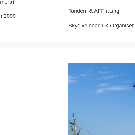
amera)
Tandem & AFF
 rating
 in2000
Skydive
 coach & 
Organiser