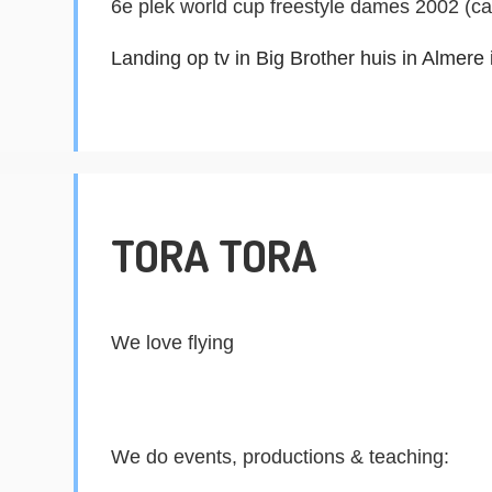
6e plek 
world
 cup freestyle dames 2002 (c
Landing op tv in Big 
Brother
 huis in Almere
TORA TORA
We love 
flying
We do events, 
productions
 & teaching: