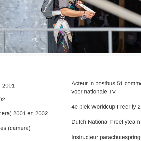
Acteur in postbus 51 comm
n 2001
voor nationale TV
02
4e plek 
Worldcup
FreeFly
 
mera) 2001 en 2002
Dutch National 
Freeflyteam
mes (camera)
Instructeur parachutesprin